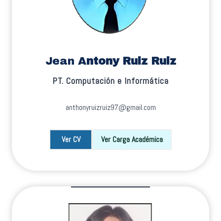
Jean A
ntony Ruiz Ruiz
PT. Computación e Informática
anthonyruizruiz97@gmail.com
Ver CV
Ver Carga Académica